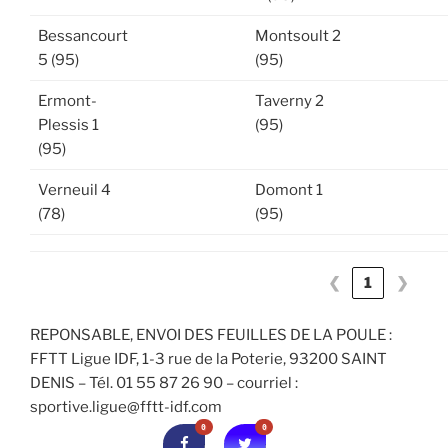
Bessancourt
Montsoult 2
5 (95)
(95)
Ermont-
Taverny 2
Plessis 1
(95)
(95)
Verneuil 4
Domont 1
(78)
(95)
❮
1
❯
REPONSABLE, ENVOI DES FEUILLES DE LA POULE :
FFTT Ligue IDF, 1-3 rue de la Poterie, 93200 SAINT
DENIS – Tél. 01 55 87 26 90 – courriel :
sportive.ligue@fftt-idf.com
0
0