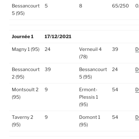
Bessancourt
5
8
65/250
0
5 (95)
Journée 1
17/12/2021
Magny 1 (95)
24
Verneuil 4
39
D
(78)
Bessancourt
39
Bessancourt
24
D
2 (95)
5 (95)
Montsoult 2
9
Ermont-
54
D
(95)
Plessis 1
(95)
Taverny 2
9
Domont 1
54
D
(95)
(95)