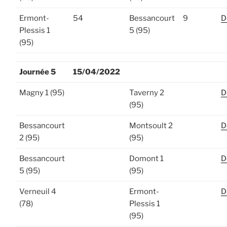
Ermont-
54
Bessancourt
9
D
Plessis 1
5 (95)
(95)
Journée 5
15/04/2022
Magny 1 (95)
Taverny 2
D
(95)
Bessancourt
Montsoult 2
D
2 (95)
(95)
Bessancourt
Domont 1
D
5 (95)
(95)
Verneuil 4
Ermont-
D
(78)
Plessis 1
(95)