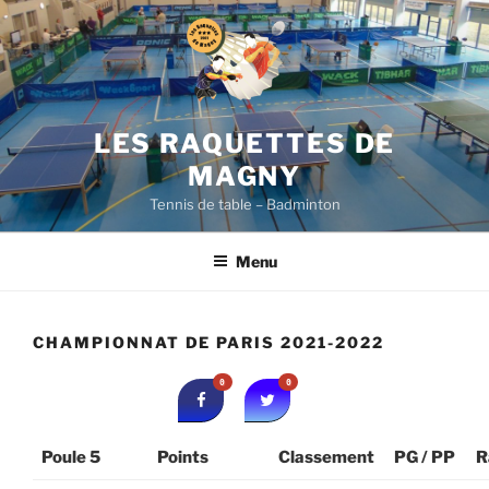
Aller
au
contenu
principal
LES RAQUETTES DE
MAGNY
Tennis de table – Badminton
Menu
CHAMPIONNAT DE PARIS 2021-2022
0
0
Poule 5
Points
Classement
PG / PP
R