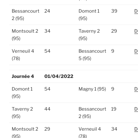
Bessancourt
24
Domont 1
39
D
2 (95)
(95)
Montsoult 2
34
Taverny 2
29
D
(95)
(95)
Verneuil 4
54
Bessancourt
9
D
(78)
5 (95)
Journée 4
01/04/2022
Domont 1
54
Magny 1 (95)
9
D
(95)
Taverny 2
44
Bessancourt
19
D
(95)
2 (95)
Montsoult 2
29
Verneuil 4
34
D
(95)
(78)