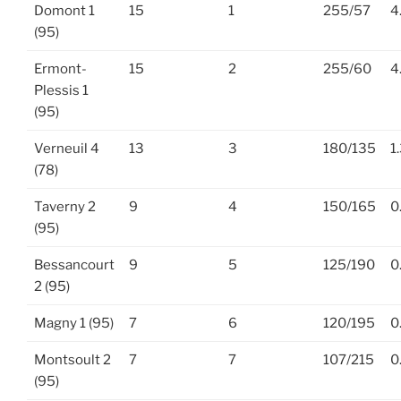
Domont 1
15
1
255/57
4
(95)
Ermont-
15
2
255/60
4
Plessis 1
(95)
Verneuil 4
13
3
180/135
1
(78)
Taverny 2
9
4
150/165
0
(95)
Bessancourt
9
5
125/190
0
2 (95)
Magny 1 (95)
7
6
120/195
0
Montsoult 2
7
7
107/215
0
(95)