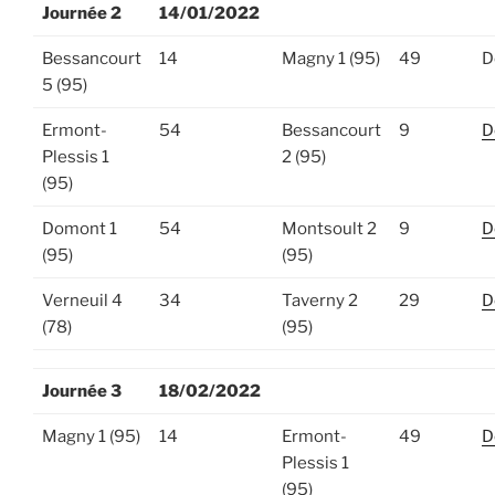
Journée 2
14/01/2022
Bessancourt
14
Magny 1 (95)
49
D
5 (95)
Ermont-
54
Bessancourt
9
D
Plessis 1
2 (95)
(95)
Domont 1
54
Montsoult 2
9
D
(95)
(95)
Verneuil 4
34
Taverny 2
29
D
(78)
(95)
Journée 3
18/02/2022
Magny 1 (95)
14
Ermont-
49
D
Plessis 1
(95)