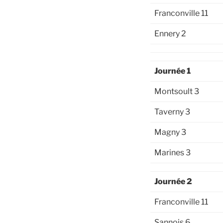
Franconville 11
Ennery 2
Journée 1
Montsoult 3
Taverny 3
Magny 3
Marines 3
Journée 2
Franconville 11
Sannois 6