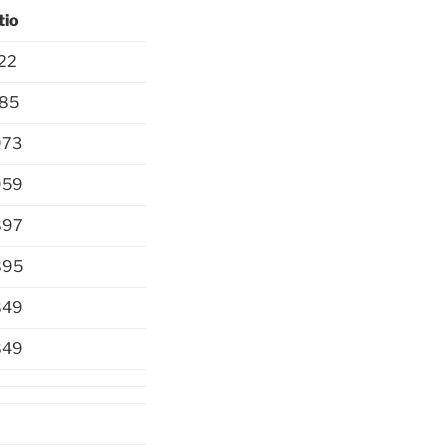
tio
722
085
973
959
897
895
849
849