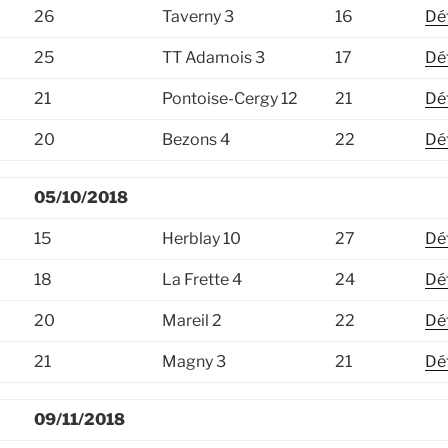
26
Taverny 3
16
Dét
25
TT Adamois 3
17
Dét
21
Pontoise-Cergy 12
21
Dét
20
Bezons 4
22
Dét
05/10/2018
15
Herblay 10
27
Dét
18
La Frette 4
24
Dét
20
Mareil 2
22
Dét
21
Magny 3
21
Dét
09/11/2018