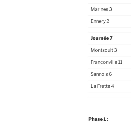
Marines 3
Ennery 2
Journée 7
Montsoult 3
Franconville 11
Sannois 6
La Frette 4
Phase 1 :