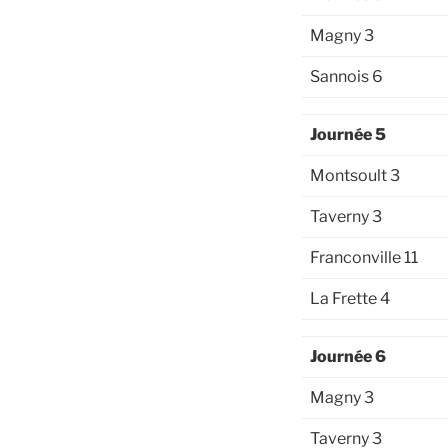
Magny 3
Sannois 6
Journée 5
Montsoult 3
Taverny 3
Franconville 11
La Frette 4
Journée 6
Magny 3
Taverny 3