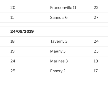
20
Franconville 11
22
11
Sannois 6
27
24/05/2019
18
Taverny 3
24
19
Magny 3
23
24
Marines 3
18
25
Ennery 2
17