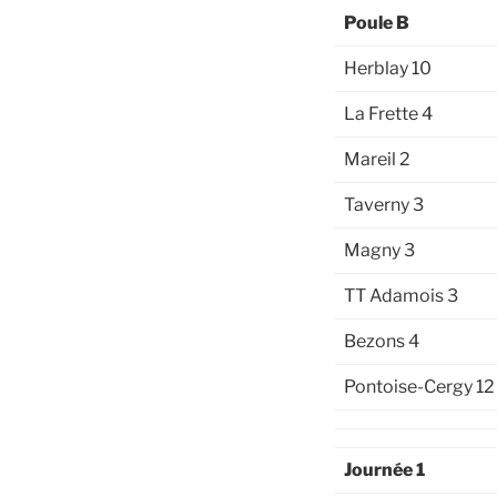
Poule B
Herblay 10
La Frette 4
Mareil 2
Taverny 3
Magny 3
TT Adamois 3
Bezons 4
Pontoise-Cergy 12
Journée 1