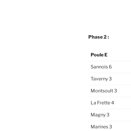
Phase 2 :
Poule E
Sannois 6
Taverny 3
Montsoult 3
La Frette 4
Magny 3
Marines 3