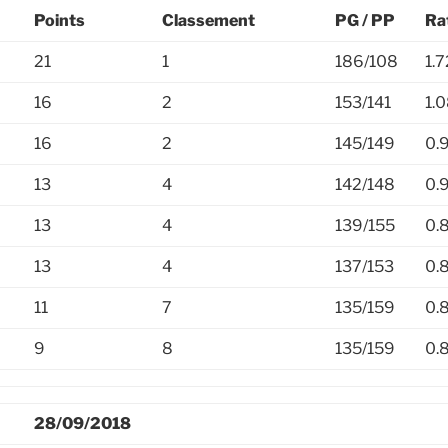
Points
Classement
PG / PP
Ra
21
1
186/108
1.
16
2
153/141
1.
16
2
145/149
0.
13
4
142/148
0.
13
4
139/155
0.
13
4
137/153
0.
11
7
135/159
0.
9
8
135/159
0.
28/09/2018