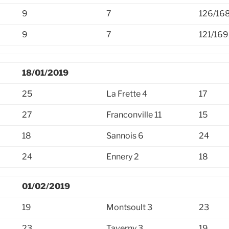
9
7
126/16
9
7
121/169
18/01/2019
25
La Frette 4
17
27
Franconville 11
15
18
Sannois 6
24
24
Ennery 2
18
01/02/2019
19
Montsoult 3
23
23
Taverny 3
19