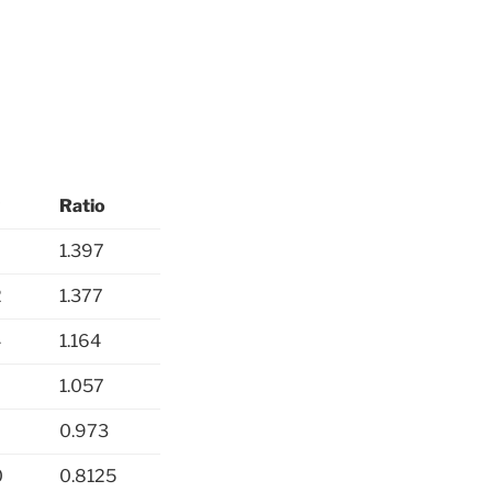
P
Ratio
1.397
2
1.377
4
1.164
1.057
9
0.973
0
0.8125