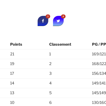
2
0
Points
Classement
PG / P
21
1
169/121
19
2
168/12
17
3
156/13
14
4
149/141
13
5
145/14
10
6
130/16