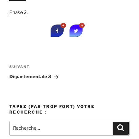
Phase 2
.
0
0
Navigation
de
Article
SUIVANT
l’article
suivant
Départementale 3
TAPEZ (PAS TROP FORT) VOTRE
RECHERCHE :
Recherche
Recher
pour