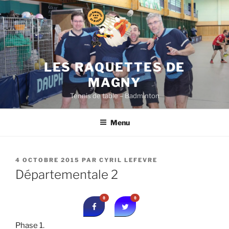
Aller
au
contenu
principal
LES RAQUETTES DE
MAGNY
Tennis de table – Badminton
Menu
PUBLIÉ
4 OCTOBRE 2015
PAR
CYRIL LEFEVRE
LE
Départementale 2
0
0
Phase 1
.