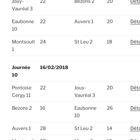
Jouy-
22
Bezons 2
20
Déta
Vauréal 3
Eaubonne
22
Auvers 1
20
Déta
10
Montsoult
24
St Leu 2
18
Déta
1
Journée
16/02/2018
10
Pontoise
22
Jouy-
20
Déta
Cergy 11
Vauréal 3
Bezons 2
16
Eaubonne
26
Déta
10
Auvers 1
28
St Leu 2
14
Déta