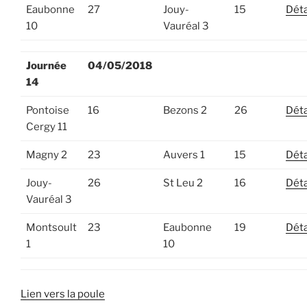
Eaubonne
27
Jouy-
15
Déta
10
Vauréal 3
Journée
04/05/2018
14
Pontoise
16
Bezons 2
26
Déta
Cergy 11
Magny 2
23
Auvers 1
15
Déta
Jouy-
26
St Leu 2
16
Déta
Vauréal 3
Montsoult
23
Eaubonne
19
Déta
1
10
Lien vers la poule