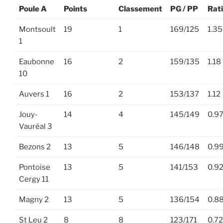
Poule A
Points
Classement
PG / PP
Rat
Montsoult
19
1
169/125
1.35
1
Eaubonne
16
2
159/135
1.18
10
Auvers 1
16
2
153/137
1.12
Jouy-
14
4
145/149
0.9
Vauréal 3
Bezons 2
13
5
146/148
0.9
Pontoise
13
5
141/153
0.9
Cergy 11
Magny 2
13
5
136/154
0.8
St Leu 2
8
8
123/171
0.72