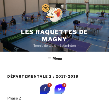
Aller
au
contenu
principal
LES RAQUETTES DE
MAGNY
Tennis de table – Badminton
Menu
DÉPARTEMENTALE 2 : 2017-2018
0
0
Phase 2 :