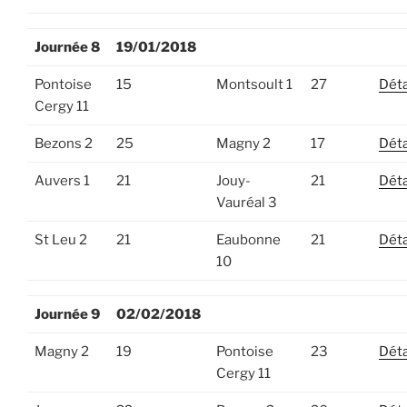
Journée 8
19/01/2018
Pontoise
15
Montsoult 1
27
Déta
Cergy 11
Bezons 2
25
Magny 2
17
Déta
Auvers 1
21
Jouy-
21
Déta
Vauréal 3
St Leu 2
21
Eaubonne
21
Déta
10
Journée 9
02/02/2018
Magny 2
19
Pontoise
23
Déta
Cergy 11