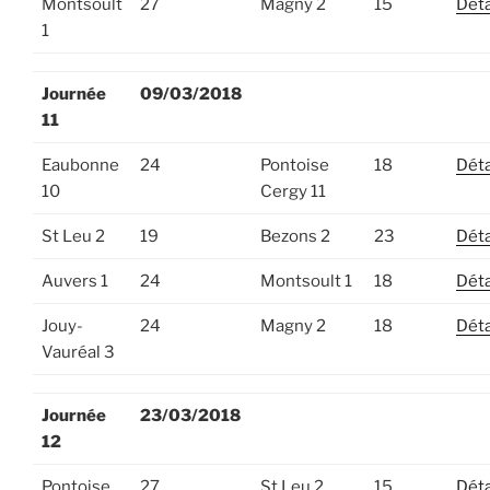
Montsoult
27
Magny 2
15
Déta
1
Journée
09/03/2018
11
Eaubonne
24
Pontoise
18
Déta
10
Cergy 11
St Leu 2
19
Bezons 2
23
Déta
Auvers 1
24
Montsoult 1
18
Déta
Jouy-
24
Magny 2
18
Déta
Vauréal 3
Journée
23/03/2018
12
Pontoise
27
St Leu 2
15
Déta