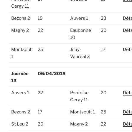
Cergy 11
Bezons 2
19
Auvers 1
23
Déta
Magny 2
22
Eaubonne
20
Déta
10
Montsoult
25
Jouy-
17
Déta
1
Vauréal 3
Journée
06/04/2018
13
Auvers 1
22
Pontoise
20
Déta
Cergy 11
Bezons 2
17
Montsoult 1
25
Déta
St Leu 2
20
Magny 2
22
Déta