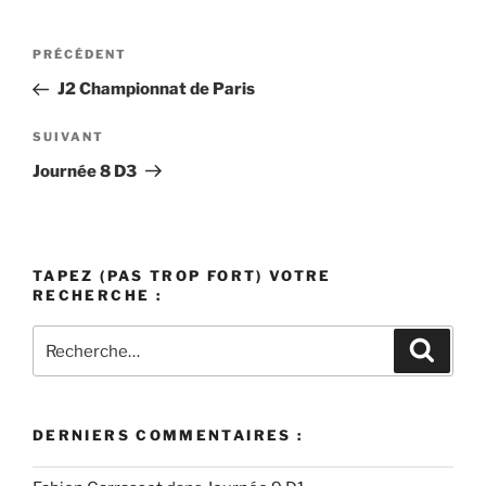
Navigation
Article
PRÉCÉDENT
de
précédent
J2 Championnat de Paris
l’article
Article
SUIVANT
suivant
Journée 8 D3
TAPEZ (PAS TROP FORT) VOTRE
RECHERCHE :
Recherche
Recher
pour
:
DERNIERS COMMENTAIRES :