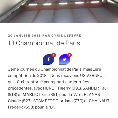
PUBLIÉ
20 JANVIER 2018
PAR
CYRIL LEFEVRE
LE
J3 Championnat de Paris
0
0
3éme journée du Championnat de Paris, mais 1ère
compétition de 2018… Nous recevions US VERNEUIL
qui s’était renforcé par rapport aux journées
précédentes, avec HURET Thierry (991), SANDER Paul
(918) et MARLIOT Eric (891) pour la “A” et PLANAS
Claude (823), STAMPETE Giordano (730) et CHAINAUT
Frédéric (693) pour la “B”.