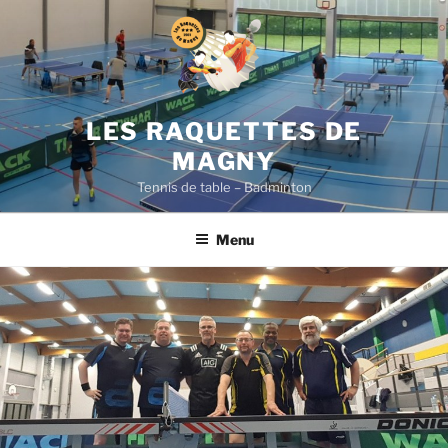
Aller
au
contenu
principal
LES RAQUETTES DE
MAGNY
Tennis de table – Badminton
Menu