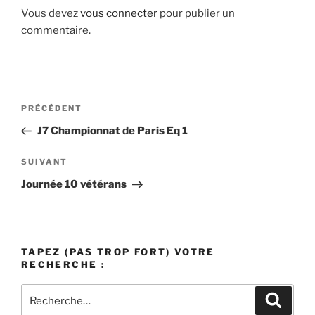
Vous devez
vous connecter
pour publier un
commentaire.
Navigation
Article
PRÉCÉDENT
de
précédent
J7 Championnat de Paris Eq 1
l’article
Article
SUIVANT
suivant
Journée 10 vétérans
TAPEZ (PAS TROP FORT) VOTRE
RECHERCHE :
Recherche
Recher
pour