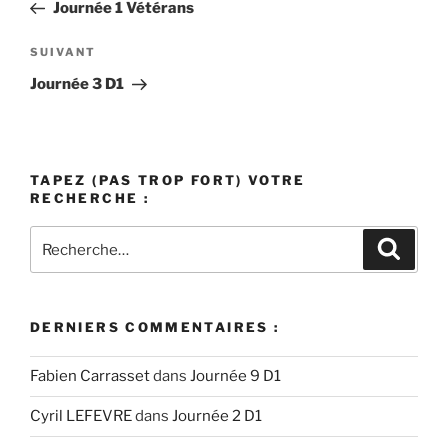
précédent
Journée 1 Vétérans
l’article
Article
SUIVANT
suivant
Journée 3 D1
TAPEZ (PAS TROP FORT) VOTRE
RECHERCHE :
Recherche
Recher
pour
:
DERNIERS COMMENTAIRES :
Fabien Carrasset
dans
Journée 9 D1
Cyril LEFEVRE
dans
Journée 2 D1