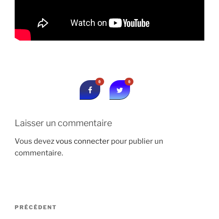
0
0
Laisser un commentaire
Vous devez
vous connecter
pour publier un
commentaire.
Navigation
Article
PRÉCÉDENT
de