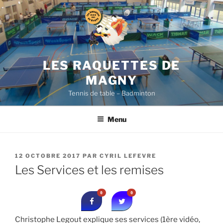
Aller
au
contenu
principal
LES RAQUETTES DE
MAGNY
Tennis de table – Badminton
Menu
PUBLIÉ
12 OCTOBRE 2017
PAR
CYRIL LEFEVRE
LE
Les Services et les remises
0
0
Christophe Legout explique ses services (1ère vidéo,