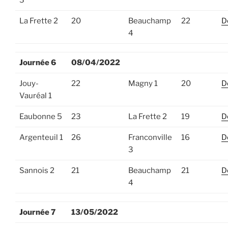
La Frette 2
20
Beauchamp
22
D
4
Journée 6
08/04/2022
Jouy-
22
Magny 1
20
D
Vauréal 1
Eaubonne 5
23
La Frette 2
19
D
Argenteuil 1
26
Franconville
16
D
3
Sannois 2
21
Beauchamp
21
D
4
Journée 7
13/05/2022