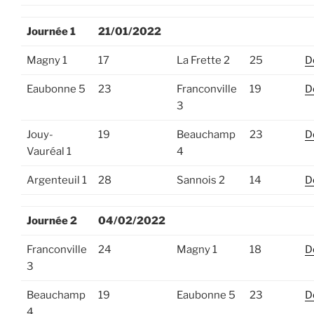
Journée 1
21/01/2022
Magny 1
17
La Frette 2
25
D
Eaubonne 5
23
Franconville
19
D
3
Jouy-
19
Beauchamp
23
D
Vauréal 1
4
Argenteuil 1
28
Sannois 2
14
D
Journée 2
04/02/2022
Franconville
24
Magny 1
18
D
3
Beauchamp
19
Eaubonne 5
23
D
4