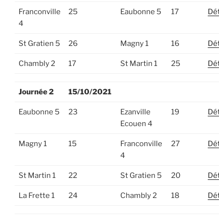
Franconville
25
Eaubonne 5
17
Dét
4
St Gratien 5
26
Magny 1
16
Dét
Chambly 2
17
St Martin 1
25
Dét
Journée 2
15/10/2021
Eaubonne 5
23
Ezanville
19
Dét
Ecouen 4
Magny 1
15
Franconville
27
Dét
4
St Martin 1
22
St Gratien 5
20
Dét
La Frette 1
24
Chambly 2
18
Dét