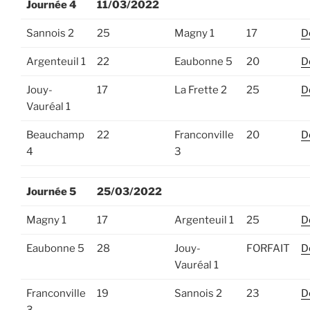
Journée 4
11/03/2022
Sannois 2
25
Magny 1
17
D
Argenteuil 1
22
Eaubonne 5
20
D
Jouy-
17
La Frette 2
25
D
Vauréal 1
Beauchamp
22
Franconville
20
D
4
3
Journée 5
25/03/2022
Magny 1
17
Argenteuil 1
25
D
Eaubonne 5
28
Jouy-
FORFAIT
D
Vauréal 1
Franconville
19
Sannois 2
23
D
3