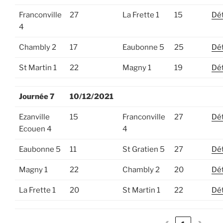
Franconville
27
La Frette 1
15
Dét
4
Chambly 2
17
Eaubonne 5
25
Dét
St Martin 1
22
Magny 1
19
Dét
Journée 7
10/12/2021
Ezanville
15
Franconville
27
Dét
Ecouen 4
4
Eaubonne 5
11
St Gratien 5
27
Dét
Magny 1
22
Chambly 2
20
Dét
La Frette 1
20
St Martin 1
22
Dét