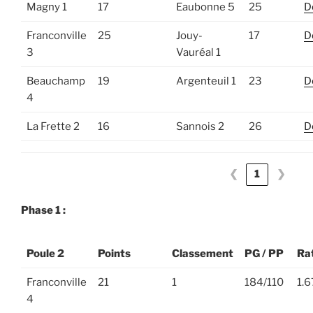
Magny 1
17
Eaubonne 5
25
D
Franconville
25
Jouy-
17
D
3
Vauréal 1
Beauchamp
19
Argenteuil 1
23
D
4
La Frette 2
16
Sannois 2
26
D
❮
1
❯
Phase 1 :
Poule 2
Points
Classement
PG / PP
Ra
Franconville
21
1
184/110
1.6
4