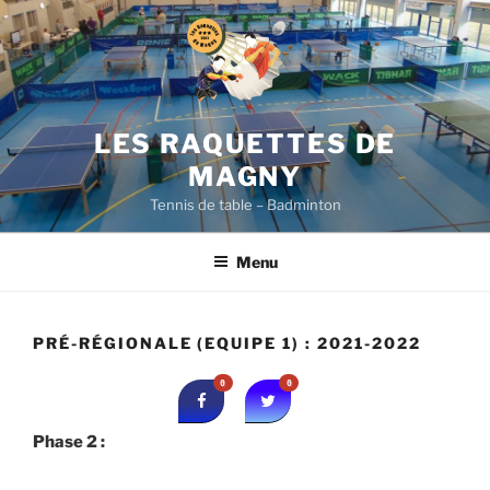
Aller
au
contenu
principal
LES RAQUETTES DE
MAGNY
Tennis de table – Badminton
Menu
PRÉ-RÉGIONALE (EQUIPE 1) : 2021-2022
0
0
Phase 2 :