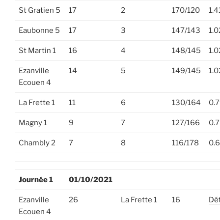
St Gratien 5
17
2
170/120
1.4
Eaubonne 5
17
3
147/143
1.
St Martin 1
16
4
148/145
1.0
Ezanville
14
5
149/145
1.0
Ecouen 4
La Frette 1
11
6
130/164
0.
Magny 1
9
7
127/166
0.
Chambly 2
7
8
116/178
0.
Journée 1
01/10/2021
Ezanville
26
La Frette 1
16
Dét
Ecouen 4