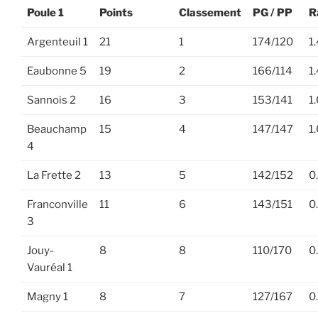
Poule 1
Points
Classement
PG / PP
R
Argenteuil 1
21
1
174/120
1
Eaubonne 5
19
2
166/114
1
Sannois 2
16
3
153/141
1
Beauchamp
15
4
147/147
1
4
La Frette 2
13
5
142/152
0
Franconville
11
6
143/151
0
3
Jouy-
8
8
110/170
0
Vauréal 1
Magny 1
8
7
127/167
0