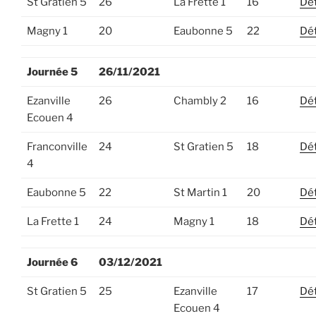
St Gratien 5
26
La Frette 1
16
Dét
Magny 1
20
Eaubonne 5
22
Dét
Journée 5
26/11/2021
Ezanville
26
Chambly 2
16
Dét
Ecouen 4
Franconville
24
St Gratien 5
18
Dét
4
Eaubonne 5
22
St Martin 1
20
Dét
La Frette 1
24
Magny 1
18
Dét
Journée 6
03/12/2021
St Gratien 5
25
Ezanville
17
Dét
Ecouen 4