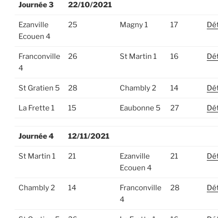
Journée 3
22/10/2021
Ezanville
25
Magny 1
17
Dét
Ecouen 4
Franconville
26
St Martin 1
16
Dét
4
St Gratien 5
28
Chambly 2
14
Dét
La Frette 1
15
Eaubonne 5
27
Dét
Journée 4
12/11/2021
St Martin 1
21
Ezanville
21
Dét
Ecouen 4
Chambly 2
14
Franconville
28
Dét
4