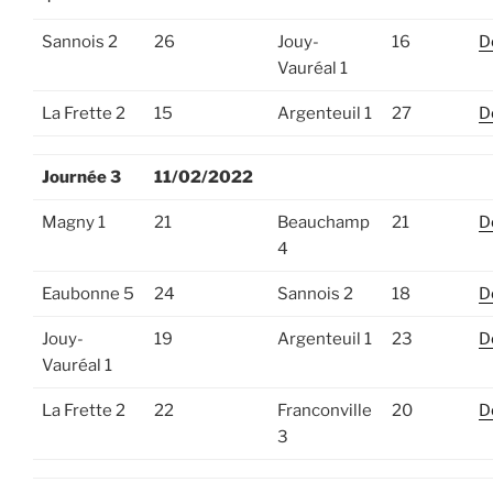
Sannois 2
26
Jouy-
16
D
Vauréal 1
La Frette 2
15
Argenteuil 1
27
D
Journée 3
11/02/2022
Magny 1
21
Beauchamp
21
D
4
Eaubonne 5
24
Sannois 2
18
D
Jouy-
19
Argenteuil 1
23
D
Vauréal 1
La Frette 2
22
Franconville
20
D
3