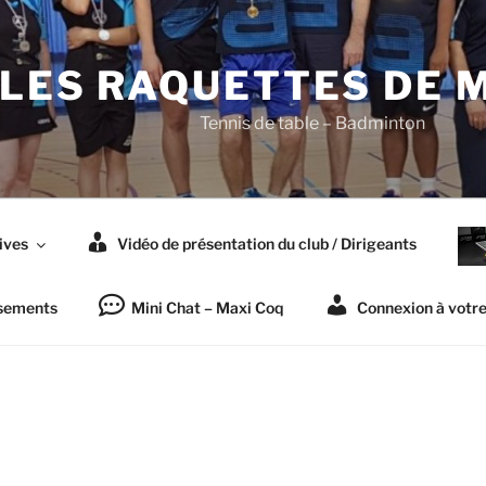
LES RAQUETTES DE 
Tennis de table – Badminton
ives
Vidéo de présentation du club / Dirigeants
sements
Mini Chat – Maxi Coq
Connexion à votr