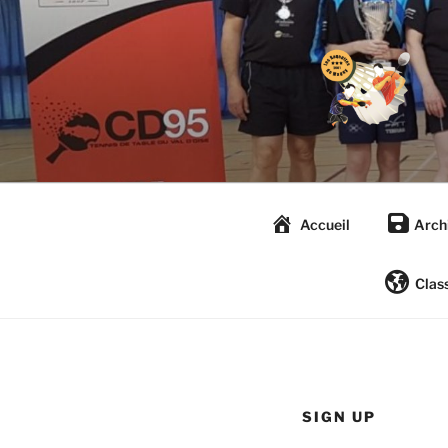
Aller
au
contenu
principal
Accueil
Arch
Clas
SIGN UP